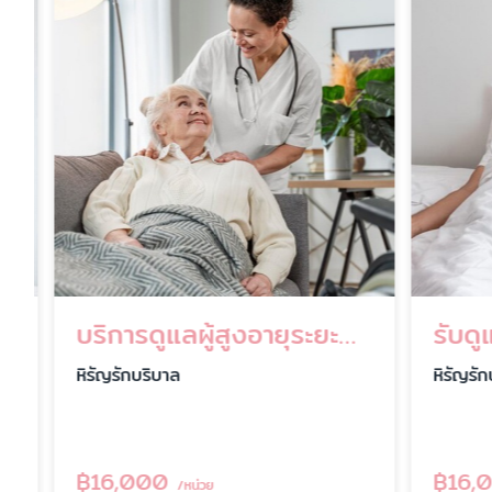
บริการดูแลผู้สูงอายุระยะยาว
รับดูแล
หิรัญรักบริบาล
หิรัญรักบร
฿
16,000
฿
16,00
/หน่วย