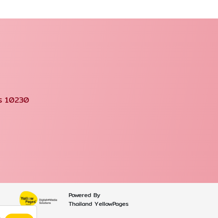
คร 10230
Powered By
Thailand YellowPages