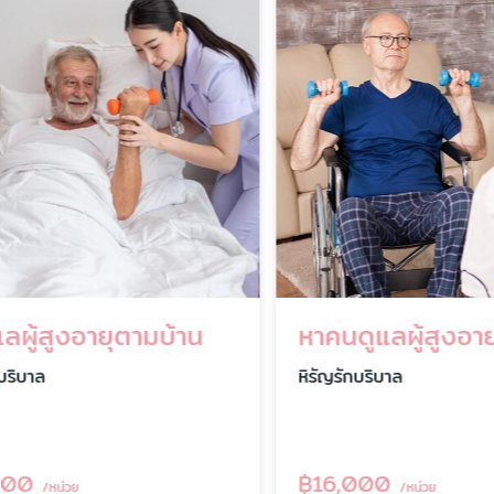
ผู้สูงอายุตามบ้าน
หาคนดูแลผู้สูงอายุ
ิบาล
หิรัญรักบริบาล
0
฿
16,000
/หน่วย
/หน่วย