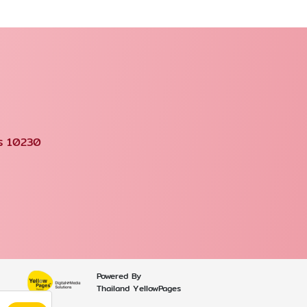
คร 10230
Powered By
Thailand YellowPages