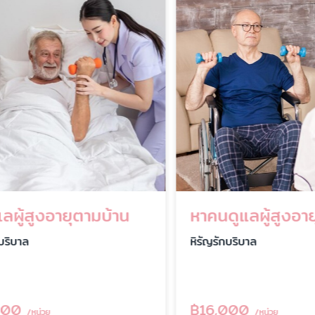
ผู้สูงอายุตามบ้าน
หาคนดูแลผู้สูงอายุ
ิบาล
หิรัญรักบริบาล
0
฿
16,000
/หน่วย
/หน่วย