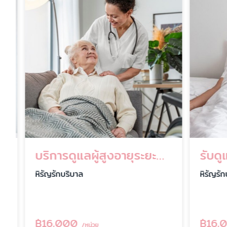
บริการดูแลผู้สูงอายุระยะยาว
รับดูแล
หิรัญรักบริบาล
หิรัญรักบร
฿
16,000
฿
16,00
/หน่วย