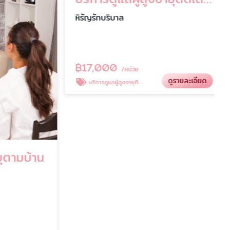
ตามบ้าน
บริการดูแลผู้สูงอายุติดเตียง
หิรัญรักบริบาล
฿
17,000
/หน่วย