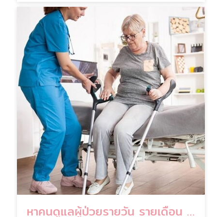
หาคนดูแลผู้ป่วยรายวัน รายเดือน แบบพักค้าง