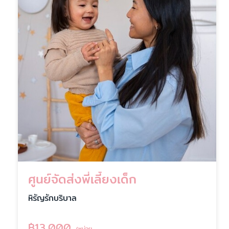
ศูนย์จัดส่งพี่เลี้ยงเด็ก
หิรัญรักบริบาล
฿
13,000
/หน่วย