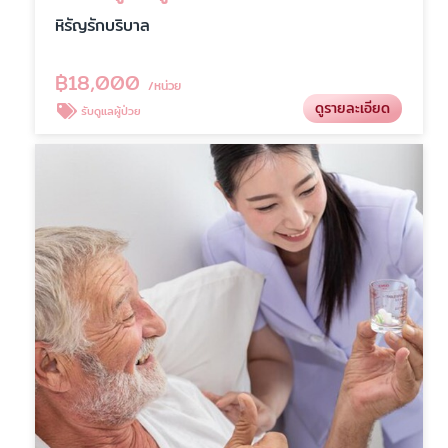
หิรัญรักบริบาล
฿
18,000
/หน่วย
ดูรายละเอียด
รับดูแลผู้ป่วย