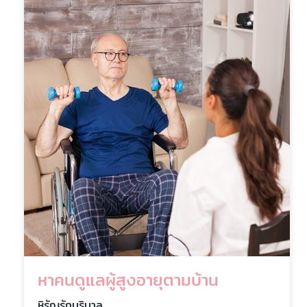
หาคนดูแลผู้สูงอายุตามบ้าน
หิรัญรักบริบาล