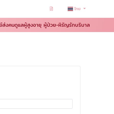
ไทย
ย์ส่งคนดูแลผู้สูงอายุ ผู้ป่วย-หิรัญรักบริบาล