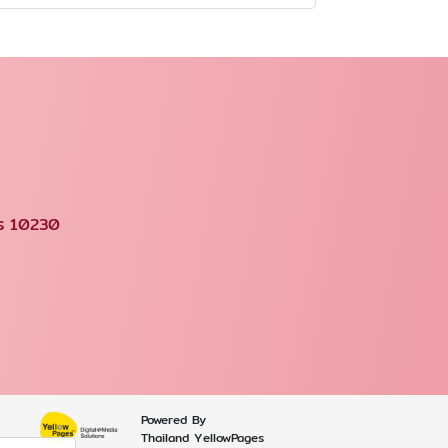
คร 10230
Powered By
Thailand YellowPages